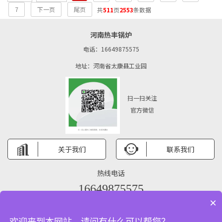
发生爆管事故。 2. 操作不当：...
7
下一页
尾页
共
511
页
2553
条数据
河南热丰锅炉
电话：16649875575
地址：河南省太康县工业园
扫一扫关注
官方微信
关于我们
联系我们
热线电话
16649875575
×
Copyright © 河南热丰锅炉有限公司 版权所有 备案号：
ICP备：2021016259
欢迎来到本网站，请问有什么可以帮您？