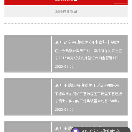
30吨行业新闻
30吨辽宁余热锅炉-河南省热丰锅炉有限公司
辽宁余热锅炉截至目前，李栋所在的东北区
于2016年完成谈判并签订合同金额近1亿
元，分别完成了康奈尔化工120吨三废混燃
2025-07-05
余热锅炉、开药集团(开鲁)制药20吨内循环
流化床锅炉、哈尔滨建荣2台20吨内循环流
30吨干熄焦余热锅炉工艺流程图-河南省热丰锅炉有限公司
化床锅炉、牡丹江佳通轮胎2台75吨循环流
化床锅炉、辽宁施可丰35吨循环...
干熄焦余热锅炉工艺流程图干熄焦工艺起源
于瑞士，国内的干熄焦装置大约有150套，
因为投资比较大在小规模企业比较难推广，
2025-07-05
主要是用在联合钢铁企业干熄焦余热锅炉的
主要技术是日本的干熄焦工艺技术，这项技
30吨干熄焦余热锅炉安装施工方案-河南省热丰锅炉有限公司
术不仅在其国内被普遍采用，同时还输出到
可以介绍下你们的产品么