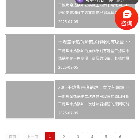
德国、中国、韩国等，其干熄焦工艺技术已
干熄焦余热锅炉安装施工方案干熄焦余热锅
达...
炉的安装和施工方案需要根据具体设备型
号、场地环境和使用需求等因素进行评估和
2025-07-05
设计，以下是一个基本的施工方案流程：1.
设计方案：根据使用要求和现场环境要求，
干熄焦余热锅炉的操作原则有哪些-河南省热丰锅炉有限公司
对干熄焦余热锅炉的布局和结构进行设计，
并确定相关的工艺参数和技术标准。 ...
干熄焦余热锅炉的操作原则有哪些干熄焦余
热锅炉是一种高温、高压的设备，其操作原
则十分重要，以下是干熄焦余热锅炉的操作
2025-07-05
原则：1. 是干熄焦余热锅炉操作的要原则在
操作过程中，严格遵守相关规程，设备、人
30吨干熄焦余热锅炉二次过热器爆管的原因分析-河南省热丰锅炉有限公司
员和工艺的。 同时，对于设备的维护保养也
重要，如有问题及时进行处理2...
干熄焦余热锅炉二次过热器爆管的原因分析
干熄焦余热锅炉二次过热器爆管的原因可能
有多种，以下是一些可能的因素：1. 过热器
2025-07-05
设计不合理：过热器在设计时可能存在结
构、材料选用、质量检验等方面的问题，导
致其无法承受高温高压下的工作压力，从而
1
首页
上一页
2
3
4
5
6